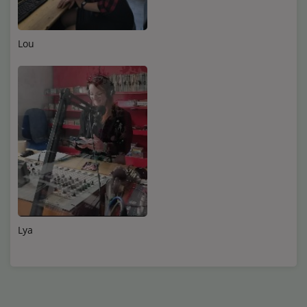
Médias
Podcasts
Lou
Photos
Participez
Dédicaces
Jeux Concours
Contact
Lya