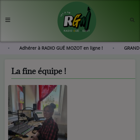
Accueil
Agenda
les !
Adhérer à RADIO GUÉ MOZOT en ligne !
G
Les actus de RGM
La fine équipe !
L'histoire de RGM
Radio
Emissions
Equipes