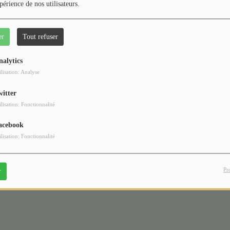
périence de nos utilisateurs.
er
Tout refuser
nalytics
ilisation: Analyse
witter
il y a 1 mois
ilisation: Fonctionnalité
Quand la nature nous
interpelle : la conférence de
acebook
Gilles Rouch
ilisation: Fonctionnalité
Pr
r