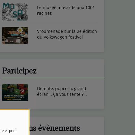
Le musée musarde aux 1001
racines
Vroumenade sur la 2e édition
du Volkswagen festival
Participez
Détente, popcorn, grand
écran… Ça vous tente ?
Gagnez vos entrées ciné au
Cinéma Majestic de
Remiremont !
Prochains évènements
ite et pour