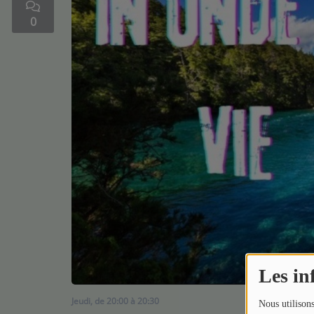
0
Médias
Podcasts
Photos
Participez
Dédicaces
Jeux Concours
Contact
Les in
Jeudi, de 20:00 à 20:30
Nous utilisons