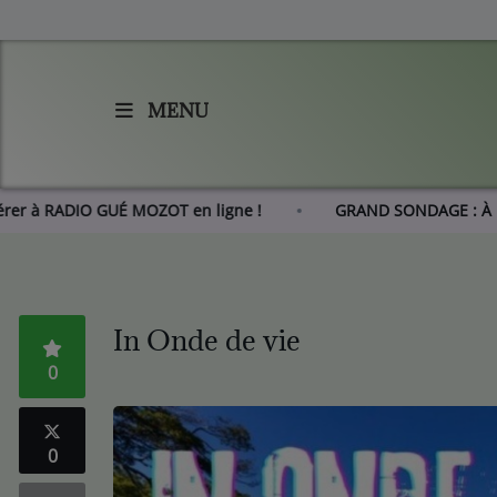
MENU
Accueil
Agenda
Adhérer à RADIO GUÉ MOZOT en ligne !
GRAND SONDAGE 
Les actus de RGM
L'histoire de RGM
In Onde de vie
0
Radio
Emissions
0
Equipes