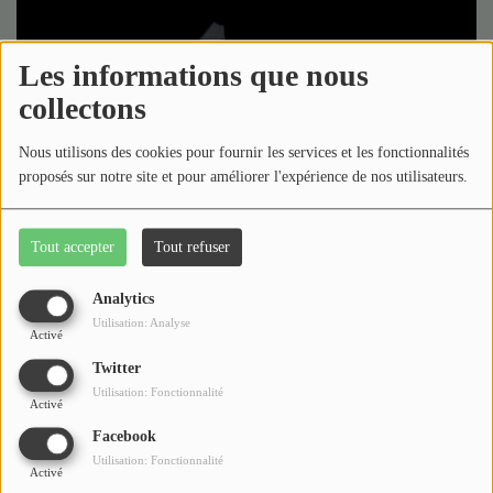
Les informations que nous
collectons
Nous utilisons des cookies pour fournir les services et les fonctionnalités
proposés sur notre site et pour améliorer l'expérience de nos utilisateurs.
Tout accepter
Tout refuser
Vendredi, de 15:00 à 17:00
Analytics
2473 vues
Utilisation: Analyse
Activé
Twitter
Retrouvez tous les inédits de Radio Gué Mozot.
Utilisation: Fonctionnalité
Activé
Podcast(s) de l’émission
Facebook
Utilisation: Fonctionnalité
Activé
À la
Présentation