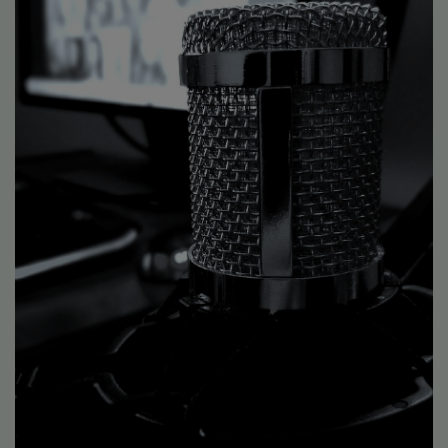
Médias
Podcasts
Photos
Participez
Dédicaces
Jeux Concours
Contact