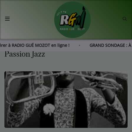
Accueil
Agenda
érer à RADIO GUÉ MOZOT en ligne !
GRAND SONDAGE : À 
Passion Jazz
Les actus de RGM
L'histoire de RGM
Radio
Emissions
Equipes