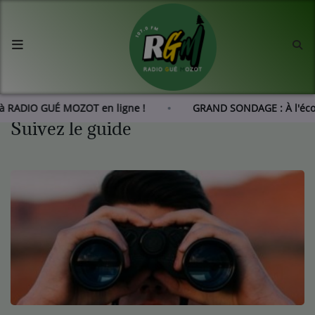
Accueil
Agenda
r à RADIO GUÉ MOZOT en ligne !
GRAND SONDAGE : À l'éc
Suivez le guide
Les actus de RGM
L'histoire de RGM
Radio
Emissions
Equipes