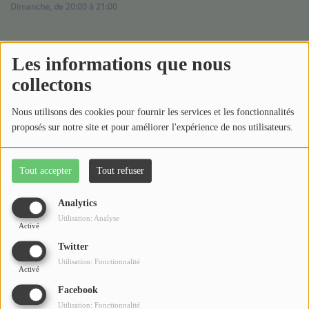
Médias
Dimanche, de 20:00 à 21:00
Podcasts
2489 vues
Les informations que nous
Photos
collectons
Émission partenaire diffusée les dimanches à 20h.
Participez
Voyage intérieur, Ce qui se vit de l’intérieur se voit à
Nous utilisons des cookies pour fournir les services et les fonctionnalités
l’extérieur !
proposés sur notre site et pour améliorer l'expérience de nos utilisateurs.
Dédicaces
Format de 50 minutes en PAD
Jeux Concours
Tout accepter
Tout refuser
Commentaires(0)
Analytics
Contact
Utilisation: Analyse
Activé
Connectez-vous pour commenter cet article
Twitter
Utilisation: Fonctionnalité
Activé
SE CONNECTER
Facebook
Utilisation: Fonctionnalité