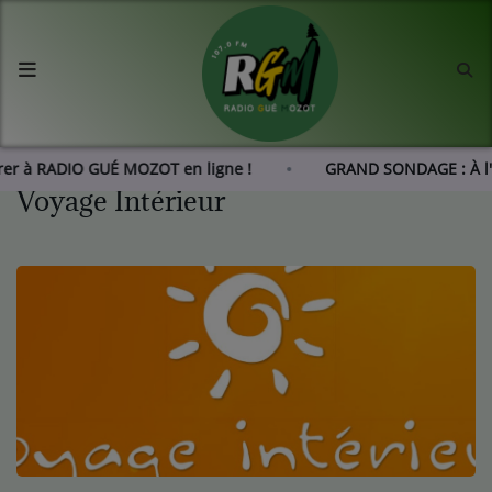
Accueil
Agenda
rer à RADIO GUÉ MOZOT en ligne !
GRAND SONDAGE : À l'
Voyage Intérieur
Les actus de RGM
L'histoire de RGM
Radio
Emissions
Equipes