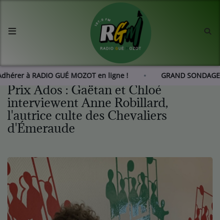
Accueil
Agenda
Adhérer à RADIO GUÉ MOZOT en ligne !
GRAND SONDAGE
Prix Ados : Gaëtan et Chloé
Les actus de RGM
interviewent Anne Robillard,
l'autrice culte des Chevaliers
L'histoire de RGM
d'Émeraude
Radio
Emissions
Equipes