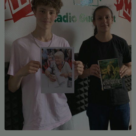
Médias
Podcasts
Photos
Participez
Dédicaces
Jeux Concours
Contact