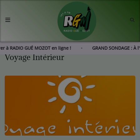
Accueil
Agenda
rer à RADIO GUÉ MOZOT en ligne !
GRAND SONDAGE : À l'
Voyage Intérieur
Les actus de RGM
L'histoire de RGM
Radio
Emissions
Equipes