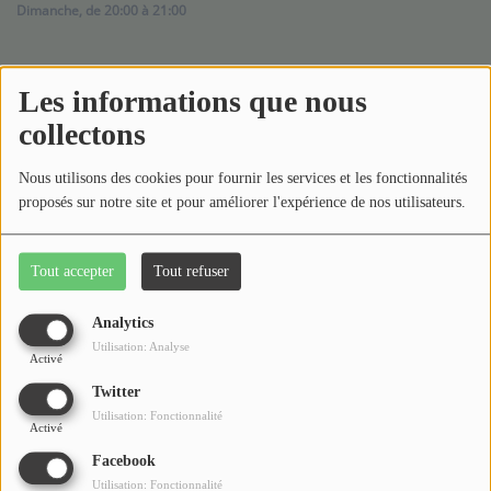
Médias
Dimanche, de 20:00 à 21:00
Podcasts
2496 vues
Les informations que nous
Photos
collectons
Émission partenaire diffusée les dimanches à 20h.
Participez
Voyage intérieur, Ce qui se vit de l’intérieur se voit à
Nous utilisons des cookies pour fournir les services et les fonctionnalités
l’extérieur !
proposés sur notre site et pour améliorer l'expérience de nos utilisateurs.
Dédicaces
Format de 50 minutes en PAD
Jeux Concours
Tout accepter
Tout refuser
Commentaires(0)
Analytics
Contact
Utilisation: Analyse
Activé
Connectez-vous pour commenter cet article
Twitter
Utilisation: Fonctionnalité
Activé
SE CONNECTER
Facebook
Utilisation: Fonctionnalité