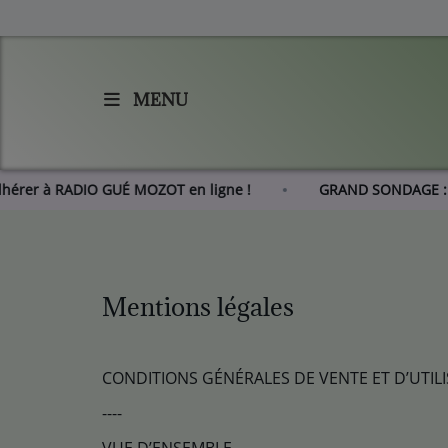
MENU
Accueil
Agenda
Adhérer à RADIO GUÉ MOZOT en ligne !
GRAND SOND
Les actus de RGM
L'histoire de RGM
Mentions légales
Radio
Emissions
CONDITIONS GÉNÉRALES DE VENTE ET D’UTIL
----
Equipes