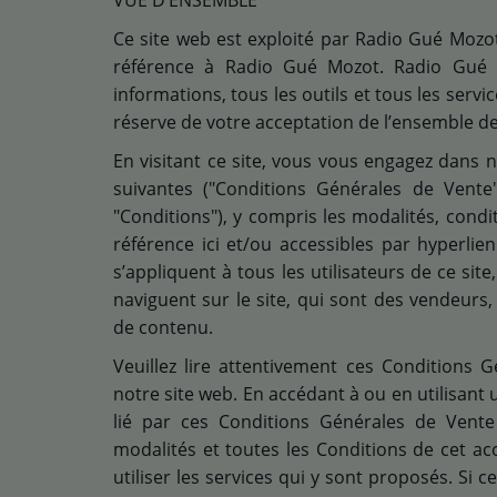
VUE D’ENSEMBLE
Ce site web est exploité par Radio Gué Mozot.
Médias
référence à Radio Gué Mozot. Radio Gué 
Podcasts
informations, tous les outils et tous les servi
réserve de votre acceptation de l’ensemble des
Photos
En visitant ce site, vous vous engagez dans no
suivantes ("Conditions Générales de Vente"
Participez
"Conditions"), y compris les modalités, conditi
référence ici et/ou accessibles par hyperlie
Dédicaces
s’appliquent à tous les utilisateurs de ce site
Jeux Concours
naviguent sur le site, qui sont des vendeurs
de contenu.
Contact
Veuillez lire attentivement ces Conditions Gé
notre site web. En accédant à ou en utilisant 
lié par ces Conditions Générales de Vente 
modalités et toutes les Conditions de cet ac
utiliser les services qui y sont proposés. Si 