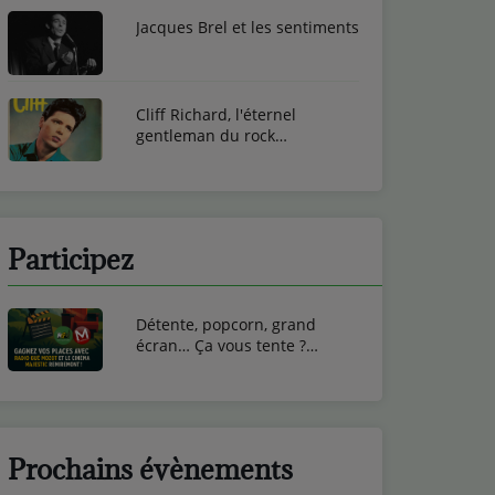
Jacques Brel et les sentiments
Cliff Richard, l'éternel
gentleman du rock
britannique
Participez
Détente, popcorn, grand
écran… Ça vous tente ?
Gagnez vos entrées ciné au
Cinéma Majestic de
Remiremont !
Prochains évènements