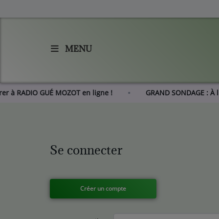
MENU
Accueil
Agenda
hérer à RADIO GUÉ MOZOT en ligne !
GRAND SONDAGE : À 
Les actus de RGM
L'histoire de RGM
Se connecter
Radio
Emissions
Créer un compte
Equipes