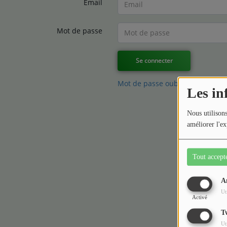
Email
Médias
Mot de passe
Podcasts
Photos
Se connecter
Mot de passe oublié ?
Les in
Participez
Dédicaces
Nous utilisons
améliorer l'ex
Jeux Concours
Tout accept
Contact
A
Ut
Activé
T
Ut