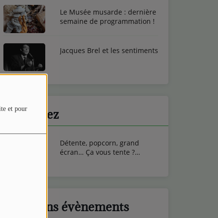
Le Musée musarde : dernière
semaine de programmation !
mot de passe est obligatoire)
Jacques Brel et les sentiments
ite et pour
Participez
Détente, popcorn, grand
écran… Ça vous tente ?
Gagnez vos entrées ciné au
Cinéma Majestic de
Remiremont !
Prochains évènements