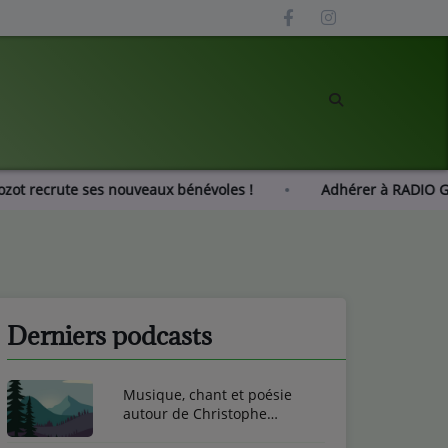
 Mozot recrute ses nouveaux bénévoles !
Adhérer à RADI
Derniers podcasts
Musique, chant et poésie
autour de Christophe
Toussaint
mail est obligatoire )