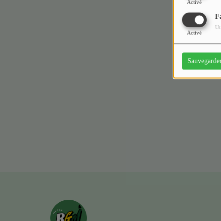
Activé
F
Ut
Activé
Sauvegarde