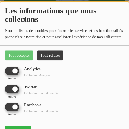
Médias
Les informations que nous
Podcasts
collectons
Photos
Adhérer à RADIO GUÉ MOZOT en ligne !
Nous utilisons des cookies pour fournir les services et les fonctionnalités
proposés sur notre site et pour améliorer l'expérience de nos utilisateurs.
Participez
Radio Gué Mozot recrute ses nouveaux
bénévoles !
Dédicaces
Tout accepter
Tout refuser
Jeux Concours
Analytics
Utilisation: Analyse
Activé
GRAND SONDAGE : À l'écoute des
Contact
auditeurs de Radio Gué Mozot !
Twitter
Utilisation: Fonctionnalité
Activé
Facebook
Utilisation: Fonctionnalité
Activé