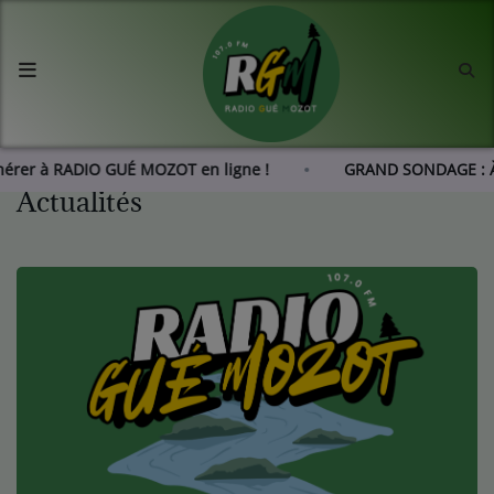
Accueil
Agenda
hérer à RADIO GUÉ MOZOT en ligne !
GRAND SONDAGE : À
Actualités
Les actus de RGM
L'histoire de RGM
Radio
Emissions
Equipes