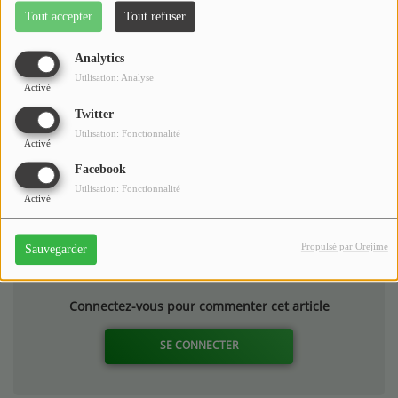
Tout accepter
Tout refuser
Analytics
Utilisation: Analyse
Activé
Twitter
Utilisation: Fonctionnalité
Activé
Facebook
Utilisation: Fonctionnalité
Activé
Commentaires(0)
Propulsé par Orejime
Sauvegarder
Connectez-vous pour commenter cet article
SE CONNECTER