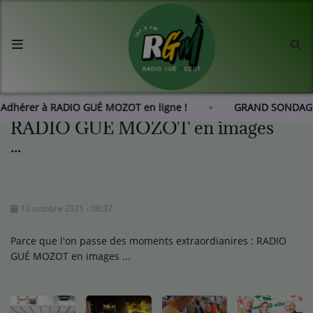
Accueil
Agenda
Adhérer à RADIO GUÉ MOZOT en ligne !
GRAND SONDAGE 
RADIO GUÉ MOZOT en images
Les actus de RGM
...
L'histoire de RGM
12 octobre 2021 - 08:37
Radio
Parce que l'on passe des moments extraordianires : RADIO
Emissions
GUÉ MOZOT en images ...
Equipes