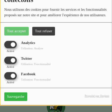
Médias
Nous utilisons des cookies pour fournir les services et les fonctionnalités
Podcasts
proposés sur notre site et pour améliorer l'expérience de nos utilisateurs.
Photos
Tout accepter
Tout refuser
Oups, vous avez
Participez
rencontré une erreur.
Analytics
Dédicaces
Utilisation: Analyse
Activé
Il semble que la page que vous recherchez n’existe plus.
Jeux Concours
Twitter
Utilisation: Fonctionnalité
Activé
Facebook
Contact
Utilisation: Fonctionnalité
Activé
Propulsé par Orejime
Sauvegarder