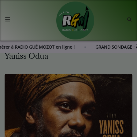
Accueil
Agenda
dhérer à RADIO GUÉ MOZOT en ligne !
GRAND SONDAGE : 
Yaniss Odua
Les actus de RGM
L'histoire de RGM
Radio
Emissions
Equipes