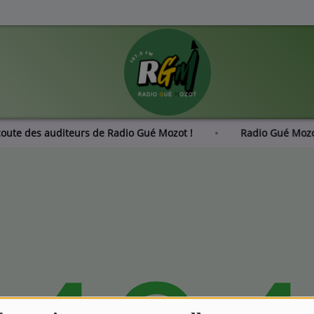
écoute des auditeurs de Radio Gué Mozot !
Radio Gué Mo