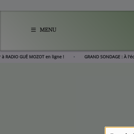
MENU
Accueil
Agenda
er à RADIO GUÉ MOZOT en ligne !
GRAND SONDAGE : À l'
Les actus de RGM
L'histoire de RGM
Radio
Emissions
Equipes