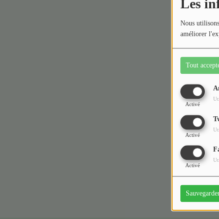
Les in
Médias
Nous utilisons
améliorer l'ex
Podcasts
Photos
Tout accept
Participez
A
Ut
Activé
Dédicaces
T
Oups,
Jeux Concours
Ut
Activé
F
Contact
Ut
Activé
Sauvegarde