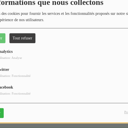
404
formations que nous collectons
 des cookies pour fournir les services et les fonctionnalités proposés sur notre s
périence de nos utilisateurs.
er
Tout refuser
nalytics
ilisation: Analyse
witter
 vous avez rencontré une e
ilisation: Fonctionnalité
Il semble que la page que vous recherchez n’existe plus.
acebook
ilisation: Fonctionnalité
Pr
r