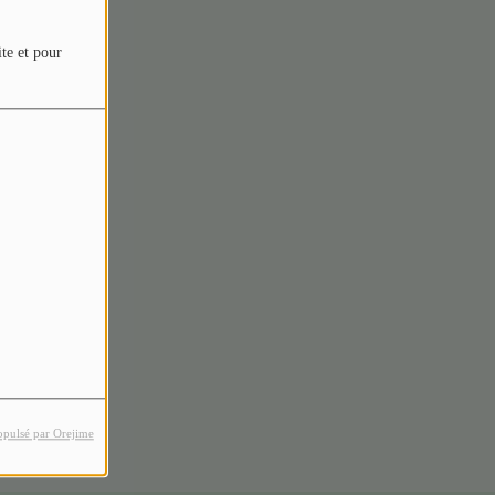
ite et pour
rreur.
opulsé par Orejime