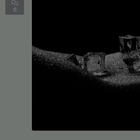
0
Médias
Podcasts
Photos
Participez
Dédicaces
Jeux Concours
Contact