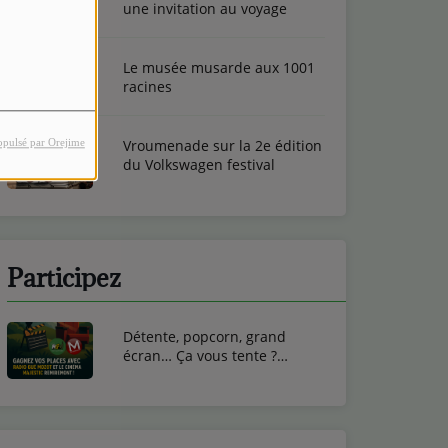
une invitation au voyage
Le musée musarde aux 1001
racines
opulsé par Orejime
Vroumenade sur la 2e édition
du Volkswagen festival
Participez
Détente, popcorn, grand
écran… Ça vous tente ?
Gagnez vos entrées ciné au
Cinéma Majestic de
Remiremont !