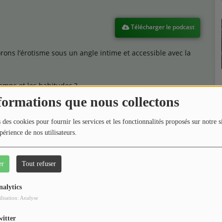
Télécharger le podcast
orons l’érotisme sous un angle intime et accessible avec la
temps et les habitudes ?
laisir et de la connexion à l’autre ?
formations que nous collectons
 sa place à la subtilité du désir.
 des cookies pour fournir les services et les fonctionnalités proposés sur notre s
périence de nos utilisateurs.
er
Tout refuser
our commenter cet article
nalytics
ilisation: Analyse
 CONNECTER
witter