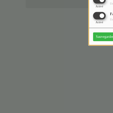
Ut
Activé
F
Ut
Activé
Sauvegarde