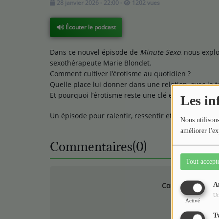
28 janvier 2026 - 22:00
-
1202 vues
Écouter le podcast
Dans ce nouvel épisode de
Minute Sexo
, nous expl
sexothérapeute Marie Blondet.
Comment cultiver l’érotisme au quotidien ?
Quelle place lui donner dans une relation, avec le 
Et pourquoi l’érotisme reste une clé essentielle du p
Les in
Un épisode pour ralentir, ressentir et redonner toute
Nous utilisons
améliorer l'ex
Commentaires(0)
Tout accept
Connectez-vous p
A
Ut
Activé
SE
T