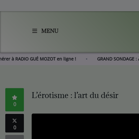
MENU
Accueil
Agenda
Adhérer à RADIO GUÉ MOZOT en ligne !
GRAND SONDAGE
Les actus de RGM
L'histoire de RGM
L’érotisme : l’art du désir
0
Radio
Emissions
0
Equipes