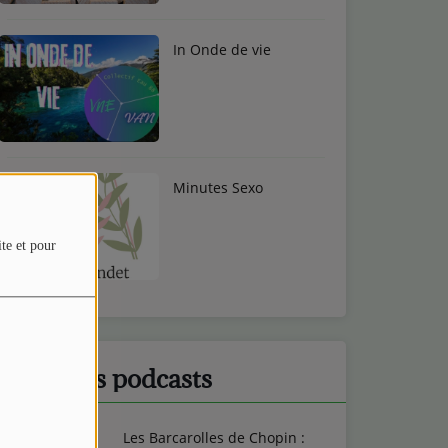
In Onde de vie
Minutes Sexo
ite et pour
Derniers podcasts
Les Barcarolles de Chopin :