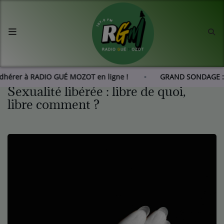
Accueil
Agenda
Adhérer à RADIO GUÉ MOZOT en ligne !
GRAND SONDAGE : 
Sexualité libérée : libre de quoi,
Les actus de RGM
libre comment ?
L'histoire de RGM
Radio
Emissions
Equipes