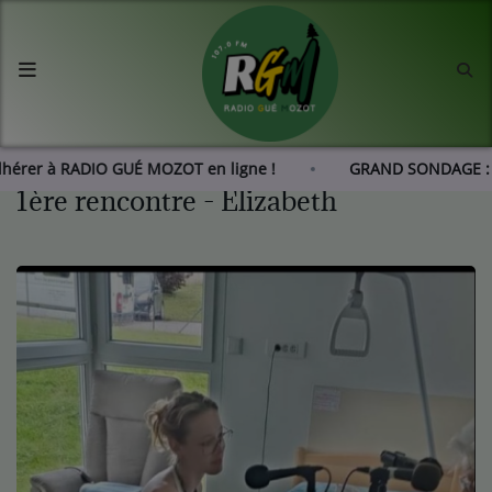
Accueil
Agenda
Adhérer à RADIO GUÉ MOZOT en ligne !
GRAND SONDAGE : 
1ère rencontre - Elizabeth
Les actus de RGM
L'histoire de RGM
Radio
Emissions
Equipes