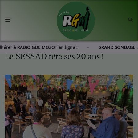
Accueil
Agenda
Adhérer à RADIO GUÉ MOZOT en ligne !
GRAND SONDAGE :
Le SESSAD fête ses 20 ans !
Les actus de RGM
L'histoire de RGM
Radio
Emissions
Equipes