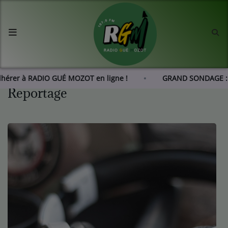
Accueil
Agenda
Adhérer à RADIO GUÉ MOZOT en ligne !
GRAND SONDAGE : 
Reportage
Les actus de RGM
L'histoire de RGM
Radio
Emissions
Equipes