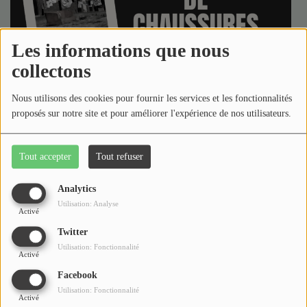
Médias
Podcasts
Les informations que nous
Photos
collectons
Nous utilisons des cookies pour fournir les services et les fonctionnalités
Participez
proposés sur notre site et pour améliorer l'expérience de nos utilisateurs.
Dédicaces
ANIMÉE PAR FATSHEW
Tout accepter
Tout refuser
Jeux Concours
Frêres de Chaussures
, c’est avec un accent circonflexe
et c’est une émission de rap français : du mainstream à
Analytics
l’underground, des classiques aux nouveautés, du local
Contact
Utilisation: Analyse
Activé
à l’international, du rap, du rap et encore du rap!
Twitter
Utilisation: Fonctionnalité
Activé
FDC - s18 – e21
Facebook
il y a 1 mois
Utilisation: Fonctionnalité
Activé