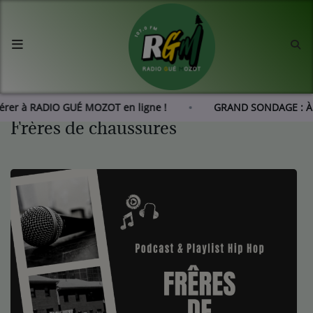
Accueil
Agenda
hérer à RADIO GUÉ MOZOT en ligne !
GRAND SONDAGE : À 
Frères de chaussures
Les actus de RGM
L'histoire de RGM
Radio
Emissions
Equipes