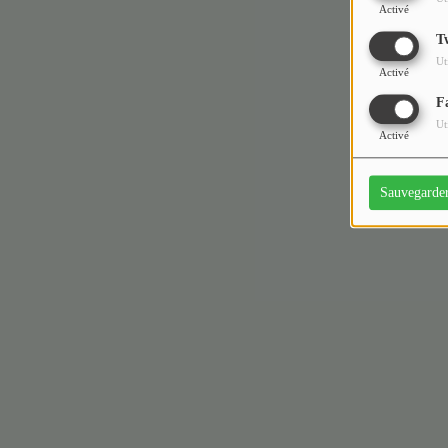
Activé
T
Ut
Activé
F
Ut
Activé
Sauvegarde