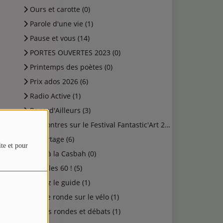
Ours et carotte (0)
Parole d'une vie (1)
Pause et vous (14)
PORTES OUVERTES 2023 (0)
Printemps des poètes (0)
Prix ados 2026 (6)
Radio Active (1)
Regard'Ailleurs (3)
Rencontres sur le Festival Fantastic'Art 2023 (0)
Reportage (6)
ite et pour
Rock à la Casbah (0)
Salut les 60 ! (5)
Suivez le guide (1)
Table ronde sur le vélo (1)
Tables rondes et débats (1)