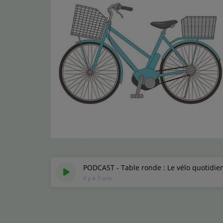
Médias
Podcasts
Photos
Participez
Dédicaces
Jeux Concours
Contact
PODCAST - Table ronde : Le vélo quotidien
il y a 3 ans