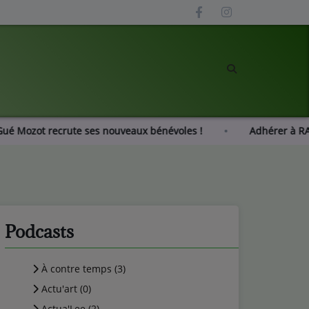
Radio Gué Mozot recrute ses nouveaux bénévoles !
Adhé
Podcasts
À contre temps (3)
Actu'art (0)
Actua'Lee (2)