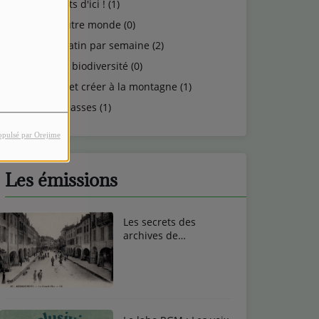
Talents d'ici ! (1)
Un autre monde (0)
Un matin par semaine (2)
Vie et biodiversité (0)
Vivre et créer à la montagne (1)
Vosgeasses (1)
opulsé par Orejime
Les émissions
Les secrets des
archives de
Remiremont