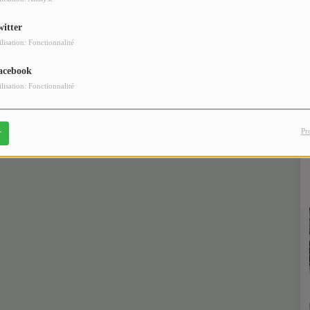
witter
ilisation: Fonctionnalité
acebook
ilisation: Fonctionnalité
Pr
r