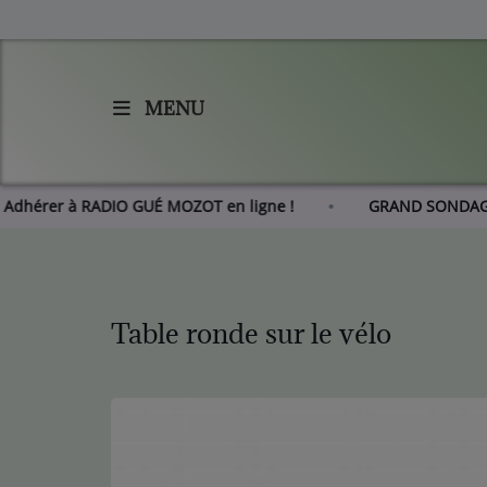
MENU
Accueil
Agenda
Adhérer à RADIO GUÉ MOZOT en ligne !
GRAND S
Les actus de RGM
L'histoire de RGM
Table ronde sur le vélo
Radio
Emissions
Equipes