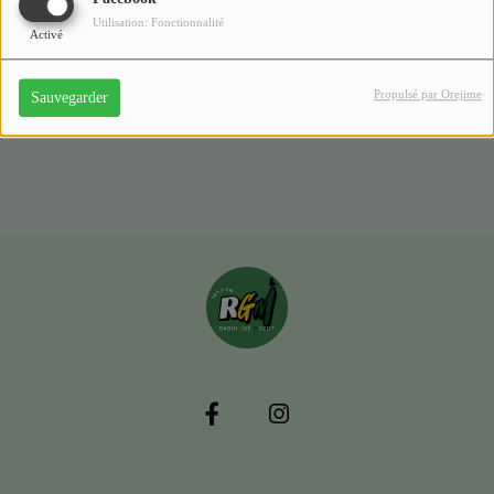
Utilisation: Fonctionnalité
Activé
Nothing But The Blues N°613
il y a 2 mois
Propulsé par Orejime
Sauvegarder