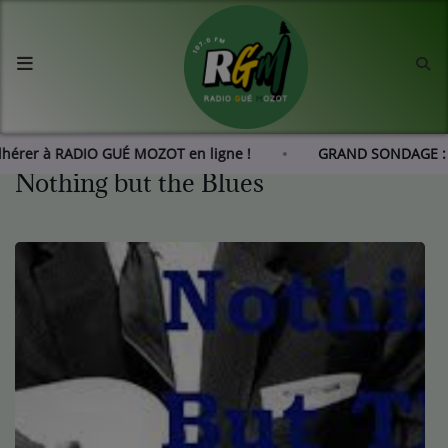
Accueil
Agenda
Adhérer à RADIO GUÉ MOZOT en ligne !
GRAND SONDAGE : 
Nothing but the Blues
Les actus de RGM
L'histoire de RGM
Radio
Emissions
Equipes