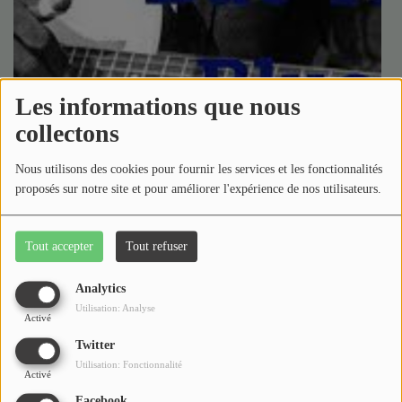
Médias
Podcasts
Photos
Les informations que nous
collectons
Participez
Nous utilisons des cookies pour fournir les services et les fonctionnalités
Dédicaces
proposés sur notre site et pour améliorer l'expérience de nos utilisateurs.
Émission partenaire diffusée tous les jeudis à 23h sur
Jeux Concours
Radio Gué Mozot.
Tout accepter
Tout refuser
Rien que du Blues !
Contact
Le Blues a eu une influence majeure sur la musique
Analytics
populaire américaine puisqu’il est à la source du Jazz,
Utilisation: Analyse
Activé
du R’n’B, du Rock’n’Roll jusqu’aux musiques actuelles.
Twitter
« Nothing But the Blues »
se veut le fédérateur
Utilisation: Fonctionnalité
Activé
Lire la suite
Facebook