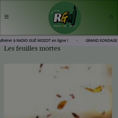
Accueil
Agenda
Adhérer à RADIO GUÉ MOZOT en ligne !
GRAND SONDAGE :
Les feuilles mortes
Les actus de RGM
L'histoire de RGM
Radio
Emissions
Equipes