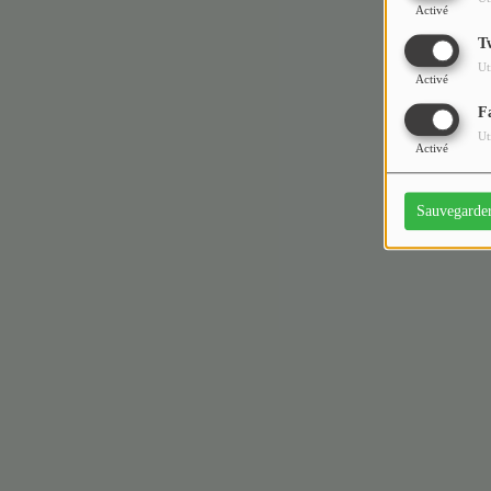
Activé
T
Ut
Activé
F
Ut
Activé
Sauvegarde