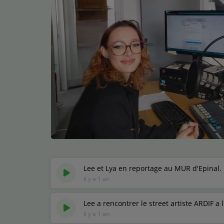
Médias
Podcasts
Photos
Participez
Dédicaces
Jeux Concours
Contact
Lee et Lya en reportage au MUR d'Epinal
il y a 1 an
Lee a rencontrer le street artiste ARDIF 
il y a 1 an