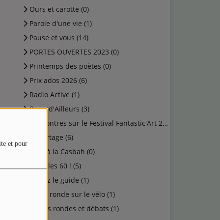
Ours et carotte (0)
Parole d'une vie (1)
Pause et vous (14)
PORTES OUVERTES 2023 (0)
Printemps des poètes (0)
Prix ados 2026 (6)
Radio Active (1)
Regard'Ailleurs (3)
Rencontres sur le Festival Fantastic'Art 2023 (0)
Reportage (6)
ite et pour
Rock à la Casbah (0)
Salut les 60 ! (5)
Suivez le guide (1)
Table ronde sur le vélo (1)
Tables rondes et débats (1)