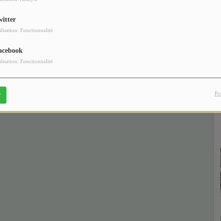
witter
ilisation: Fonctionnalité
acebook
ilisation: Fonctionnalité
Pr
r