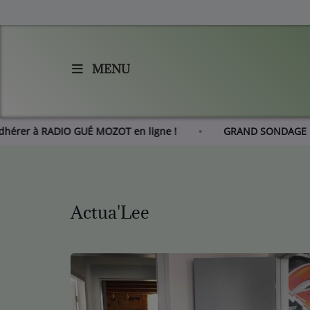
MENU
Accueil
Agenda
Adhérer à RADIO GUÉ MOZOT en ligne !
GRAND SON
Les actus de RGM
L'histoire de RGM
Actua'Lee
Radio
Emissions
Equipes