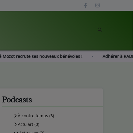
Radio Gué Mozot recrute ses nouveaux bénévoles !
Adhér
Podcasts
À contre temps (3)
Actu'art (0)
Actua'Lee (2)