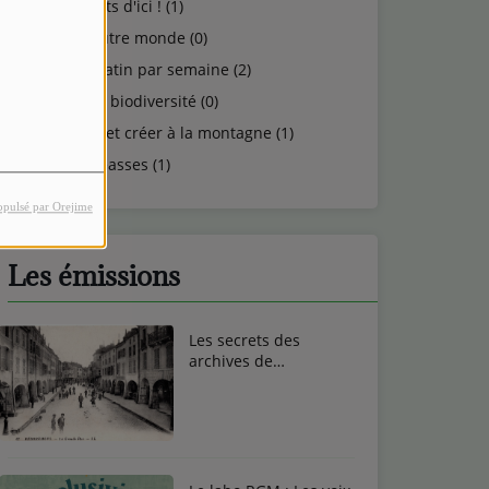
Talents d'ici ! (1)
Un autre monde (0)
Un matin par semaine (2)
Vie et biodiversité (0)
Vivre et créer à la montagne (1)
Vosgeasses (1)
opulsé par Orejime
Les émissions
Les secrets des
archives de
Remiremont