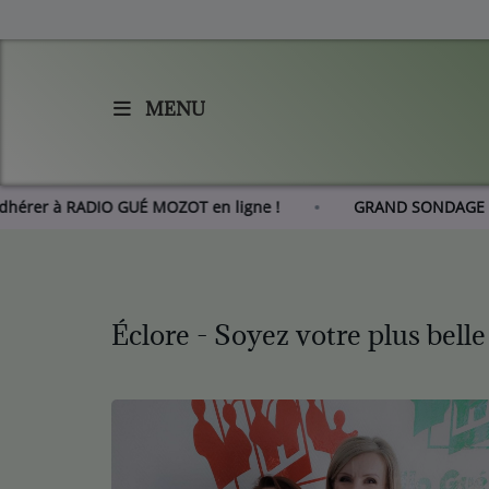
MENU
Accueil
Agenda
Adhérer à RADIO GUÉ MOZOT en ligne !
GRAND SO
Les actus de RGM
L'histoire de RGM
Éclore - Soyez votre plus belle
Radio
Emissions
Equipes