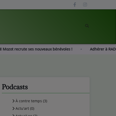
Radio Gué Mozot recrute ses nouveaux bénévoles !
Adhér
Podcasts
À contre temps (3)
Actu'art (0)
Actua'Lee (2)