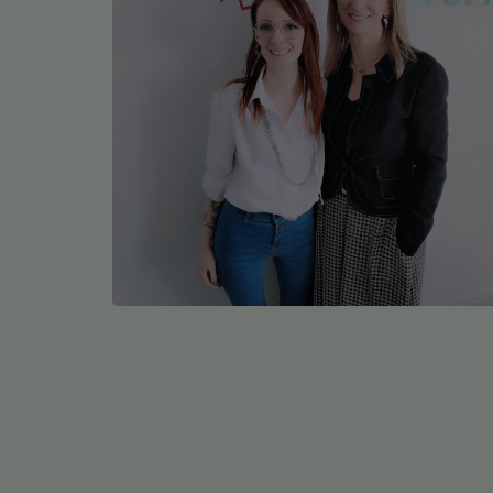
Médias
Podcasts
Photos
Participez
Dédicaces
Jeux Concours
Contact