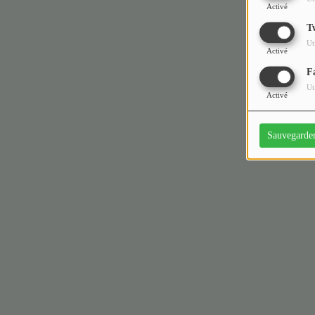
Activé
T
Ut
Activé
F
Ut
Activé
Sauvegarde