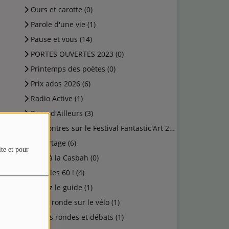
Ours et carotte (0)
Parole d'une vie (1)
Pause et vous (14)
PORTES OUVERTES 2023 (0)
Printemps des poètes (0)
Prix ados 2026 (6)
Radio Active (1)
Regard'Ailleurs (3)
Rencontres sur le Festival Fantastic'Art 2023 (0)
Reportage (6)
ite et pour
Rock à la Casbah (0)
Salut les 60 ! (4)
Suivez le guide (1)
Table ronde sur le vélo (1)
Tables rondes et débats (1)