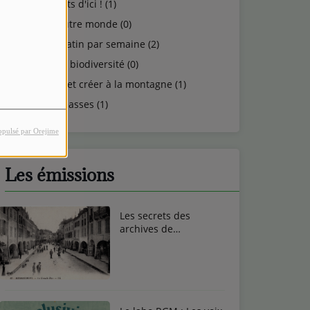
Talents d'ici ! (1)
Un autre monde (0)
Un matin par semaine (2)
Vie et biodiversité (0)
Vivre et créer à la montagne (1)
Vosgeasses (1)
opulsé par Orejime
Les émissions
Les secrets des
archives de
Remiremont