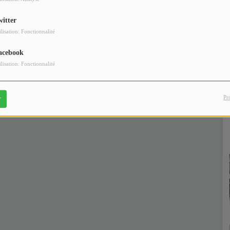
witter
ilisation: Fonctionnalité
acebook
ilisation: Fonctionnalité
Pr
r