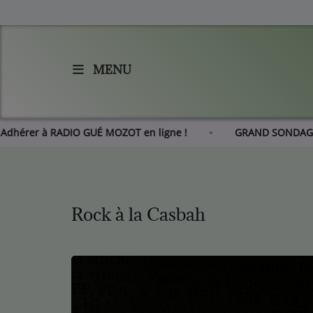
MENU
Accueil
Agenda
Adhérer à RADIO GUÉ MOZOT en ligne !
GRAND S
Les actus de RGM
L'histoire de RGM
Rock à la Casbah
Radio
Emissions
Equipes