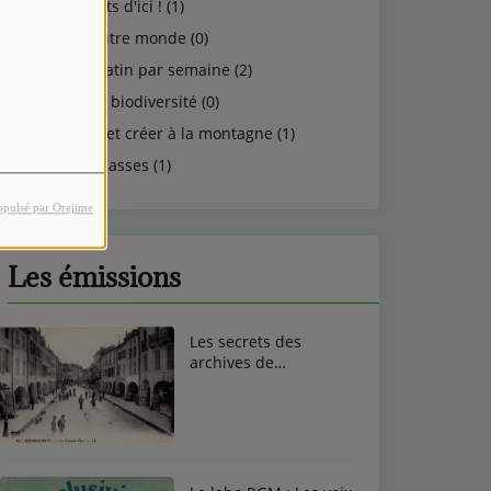
Talents d'ici ! (1)
Un autre monde (0)
Un matin par semaine (2)
Vie et biodiversité (0)
Vivre et créer à la montagne (1)
Vosgeasses (1)
opulsé par Orejime
Les émissions
Les secrets des
archives de
Remiremont