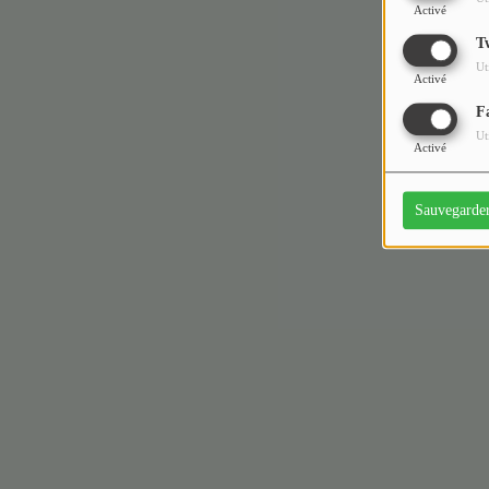
Activé
T
Ut
Activé
F
Ut
Activé
Sauvegarde