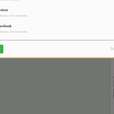
witter
ilisation: Fonctionnalité
acebook
ilisation: Fonctionnalité
Pr
r