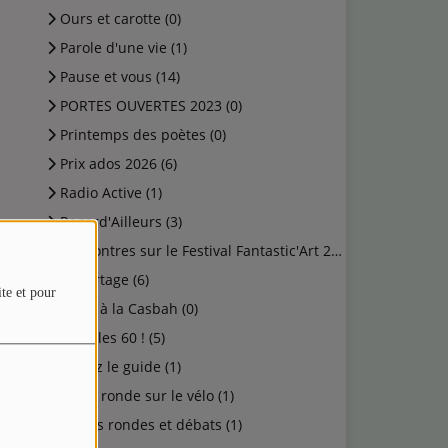
Ours et carotte (0)
Parole d'une vie (1)
Pause et vous (14)
PORTES OUVERTES 2023 (0)
Printemps des poètes (0)
Prix ados 2026 (6)
Radio Active (1)
Regard'Ailleurs (3)
Rencontres sur le Festival Fantastic'Art 2023 (0)
Reportage (6)
ite et pour
Rock à la Casbah (0)
Salut les 60 ! (5)
Suivez le guide (1)
Table ronde sur le vélo (1)
Tables rondes et débats (1)