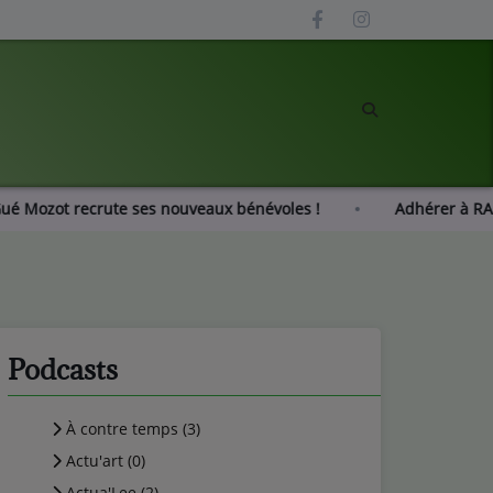
Radio Gué Mozot recrute ses nouveaux bénévoles !
Adhé
Podcasts
À contre temps (3)
Actu'art (0)
Actua'Lee (2)