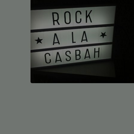
Médias
Podcasts
Photos
Participez
Dédicaces
Jeux Concours
Contact