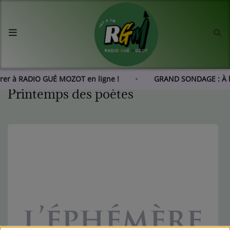
Accueil
Agenda
rer à RADIO GUÉ MOZOT en ligne !
GRAND SONDAGE : À l
Printemps des poètes
Les actus de RGM
L'histoire de RGM
Radio
Emissions
Equipes