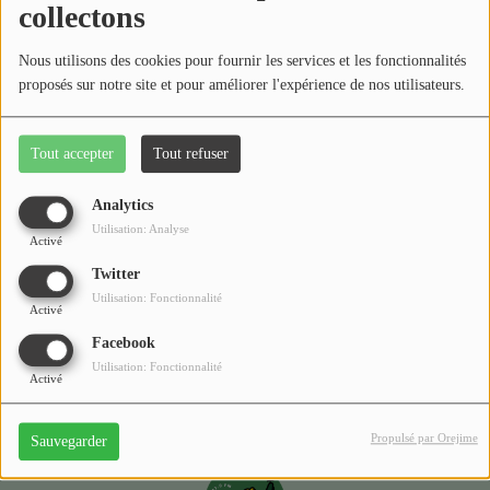
Médias
collectons
Podcasts
Nous utilisons des cookies pour fournir les services et les fonctionnalités
proposés sur notre site et pour améliorer l'expérience de nos utilisateurs.
Photos
Tout accepter
Tout refuser
Participez
Analytics
Dédicaces
Utilisation: Analyse
Le moment du GEM
Activé
Jeux Concours
Twitter
Utilisation: Fonctionnalité
Activé
Contact
Facebook
Utilisation: Fonctionnalité
Activé
Propulsé par Orejime
Sauvegarder