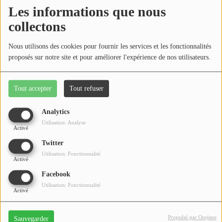
Médias
Les informations que nous
Podcasts
collectons
Photos
Nous utilisons des cookies pour fournir les services et les fonctionnalités
proposés sur notre site et pour améliorer l'expérience de nos utilisateurs.
Participez
Tout accepter
Tout refuser
Dédicaces
Analytics
Jeux Concours
Isabelle Helou est nutritionniste à Remiremont et nous
Utilisation: Analyse
Activé
donne quelques astuces, côté nutrition, à savoir pour
Twitter
être en bonne forme !
Contact
Utilisation: Fonctionnalité
Activé
Facebook
Utilisation: Fonctionnalité
Activé
Propulsé par Orejime
Sauvegarder