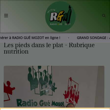
Accueil
Agenda
dhérer à RADIO GUÉ MOZOT en ligne !
GRAND SONDAGE : À
Les pieds dans le plat - Rubrique
Les actus de RGM
nutrition
L'histoire de RGM
Radio
Emissions
Equipes