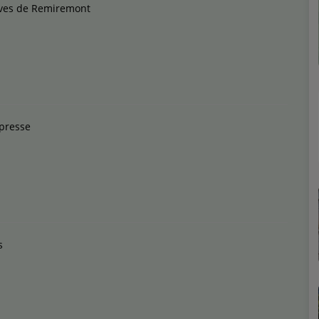
ives de Remiremont
 presse
s