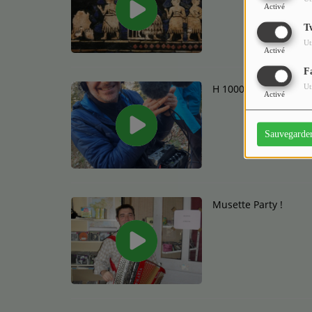
Activé
T
Ut
Activé
F
H 1000
Ut
Activé
Sauvegarde
Musette Party !