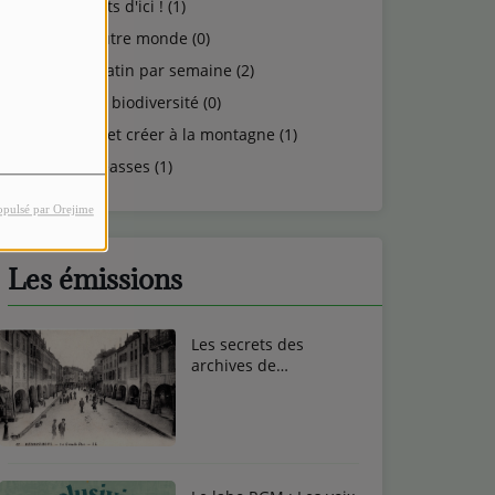
Talents d'ici ! (1)
Un autre monde (0)
Un matin par semaine (2)
Vie et biodiversité (0)
Vivre et créer à la montagne (1)
Vosgeasses (1)
opulsé par Orejime
Les émissions
Les secrets des
archives de
Remiremont