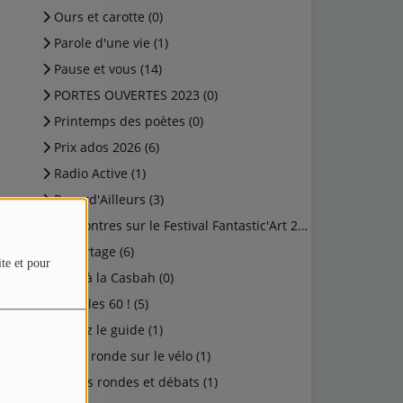
Ours et carotte (0)
Parole d'une vie (1)
Pause et vous (14)
PORTES OUVERTES 2023 (0)
Printemps des poètes (0)
Prix ados 2026 (6)
Radio Active (1)
Regard'Ailleurs (3)
Rencontres sur le Festival Fantastic'Art 2023 (0)
Reportage (6)
ite et pour
Rock à la Casbah (0)
Salut les 60 ! (5)
Suivez le guide (1)
Table ronde sur le vélo (1)
Tables rondes et débats (1)