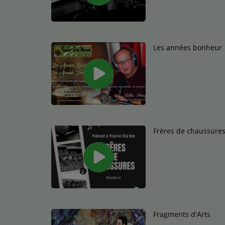
Médias
Podcasts
Les années bonheur
Photos
Participez
Dédicaces
Frères de chaussure
Jeux Concours
Contact
Fragments d'Arts