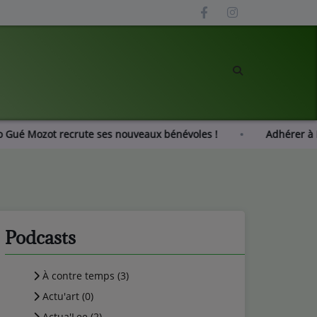
Radio Gué Mozot recrute ses nouveaux bénévoles !
Adh
Podcasts
À contre temps (3)
Actu'art (0)
Actua'Lee (2)