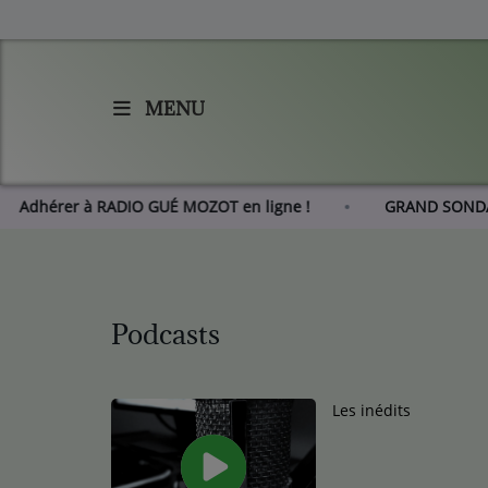
MENU
Accueil
Agenda
Adhérer à RADIO GUÉ MOZOT en ligne !
GRAND 
Les actus de RGM
L'histoire de RGM
Podcasts
Radio
Emissions
Les inédits
Equipes